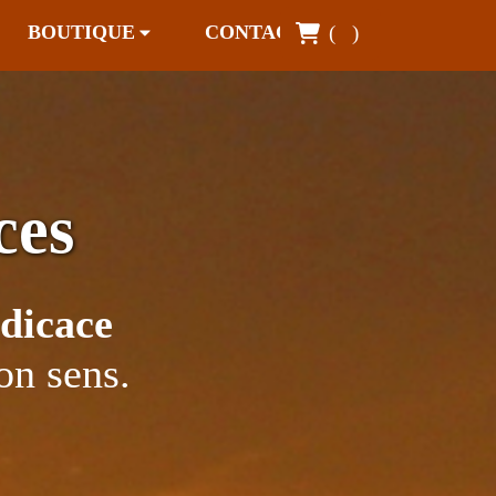
BOUTIQUE
CONTACT
(
)
ces
dicace
on sens.