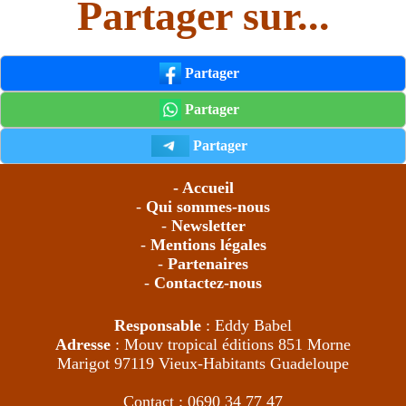
Partager sur...
Partager
Partager
Partager
- Accueil
-
Qui sommes-nous
-
Newsletter
-
Mentions légales
-
Partenaires
-
Contactez-nous
Responsable
: Eddy Babel
Adresse
: Mouv tropical éditions 851 Morne
Marigot 97119 Vieux-Habitants Guadeloupe
Contact : 0690 34 77 47